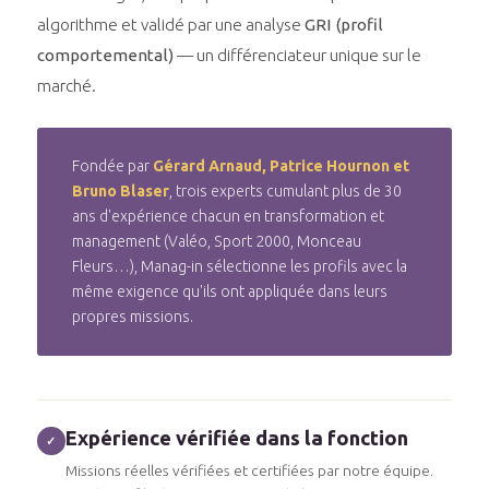
algorithme et validé par une analyse
GRI (profil
comportemental)
— un différenciateur unique sur le
marché.
Fondée par
Gérard Arnaud, Patrice Hournon et
Bruno Blaser
, trois experts cumulant plus de 30
ans d'expérience chacun en transformation et
management (Valéo, Sport 2000, Monceau
Fleurs…), Manag-in sélectionne les profils avec la
même exigence qu'ils ont appliquée dans leurs
propres missions.
Expérience vérifiée dans la fonction
✓
Missions réelles vérifiées et certifiées par notre équipe.