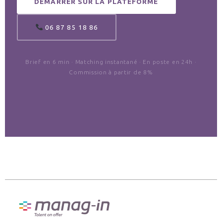
DÉMARRER SUR LA PLATEFORME
06 87 85 18 86
Brief en 6 min · Matching instantané · En poste en 24h ·
Commission à partir de 8%