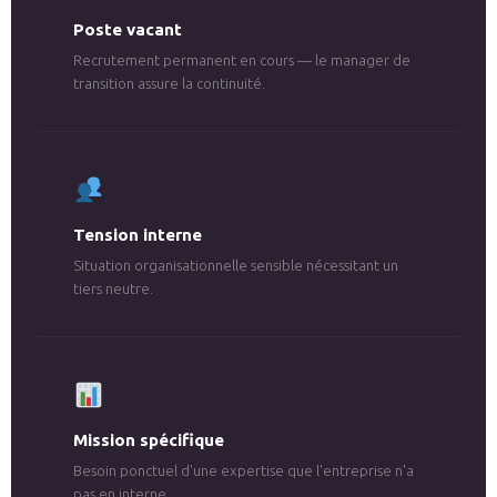
Poste vacant
Recrutement permanent en cours — le manager de
transition assure la continuité.
Tension interne
Situation organisationnelle sensible nécessitant un
tiers neutre.
Mission spécifique
Besoin ponctuel d'une expertise que l'entreprise n'a
pas en interne.