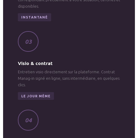
disponibles.
INSTANTANÉ
03
Visio & contrat
Entretien visio directement sur la plateforme. Contrat
Manag-in signé en ligne, sans intermédiaire, en quelques
clics.
LE JOUR MÊME
04