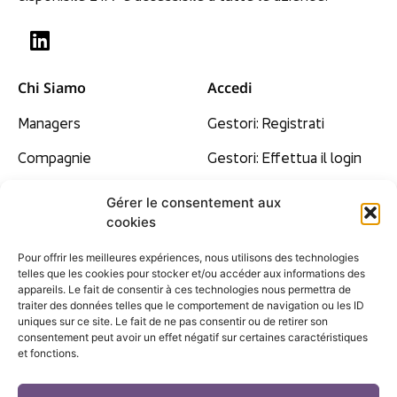
Chi Siamo
Accedi
Managers
Gestori: Registrati
Compagnie
Gestori: Effettua il login
Le nostre convinzioni
Gérer le consentement aux
cookies
Tariffe
Pour offrir les meilleures expériences, nous utilisons des technologies
Contatto
telles que les cookies pour stocker et/ou accéder aux informations des
appareils. Le fait de consentir à ces technologies nous permettra de
F.A.Q
traiter des données telles que le comportement de navigation ou les ID
uniques sur ce site. Le fait de ne pas consentir ou de retirer son
Mappa del sito
consentement peut avoir un effet négatif sur certaines caractéristiques
et fonctions.