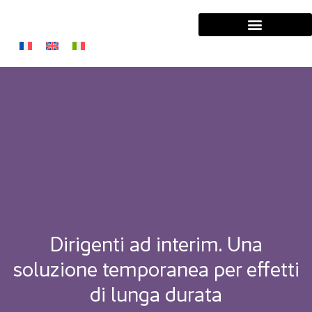
Manager, trovate la missione che fa per voi
Le nostre convinzioni
Dirigenti ad interim. Una
soluzione temporanea per effetti
di lunga durata