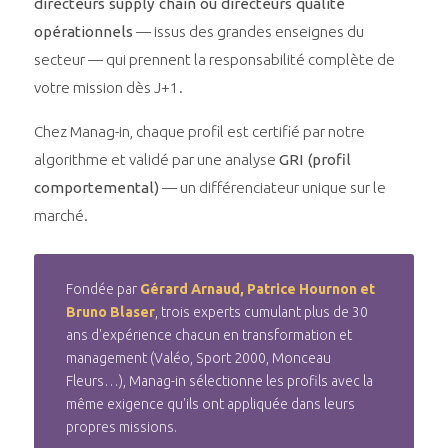
directeurs supply chain ou directeurs qualité
opérationnels
— issus des grandes enseignes du
secteur — qui prennent la responsabilité complète de
votre mission dès J+1.
Chez Manag-in, chaque profil est certifié par notre
algorithme et validé par une analyse
GRI (profil
comportemental)
— un différenciateur unique sur le
marché.
Fondée par
Gérard Arnaud, Patrice Hournon et
Bruno Blaser
, trois experts cumulant plus de 30
ans d'expérience chacun en transformation et
management (Valéo, Sport 2000, Monceau
Fleurs…), Manag-in sélectionne les profils avec la
même exigence qu'ils ont appliquée dans leurs
propres missions.