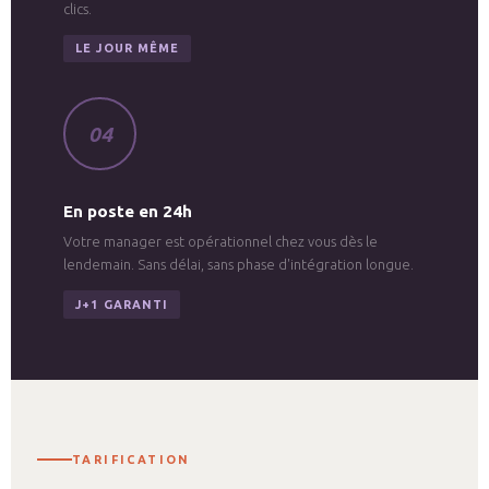
clics.
LE JOUR MÊME
04
En poste en 24h
Votre manager est opérationnel chez vous dès le
lendemain. Sans délai, sans phase d'intégration longue.
J+1 GARANTI
TARIFICATION