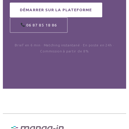
DÉMARRER SUR LA PLATEFORME
06 87 85 18 86
Brief en 6 min · Matching instantané · En poste en 24h ·
Commission à partir de 8%