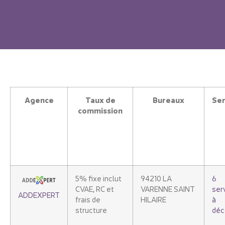
Agence
Taux de
Bureaux
Ser
commission
5% fixe inclut
94210 LA
6
CVAE, RC et
VARENNE SAINT
ser
ADDEXPERT
frais de
HILAIRE
à
structure
déc