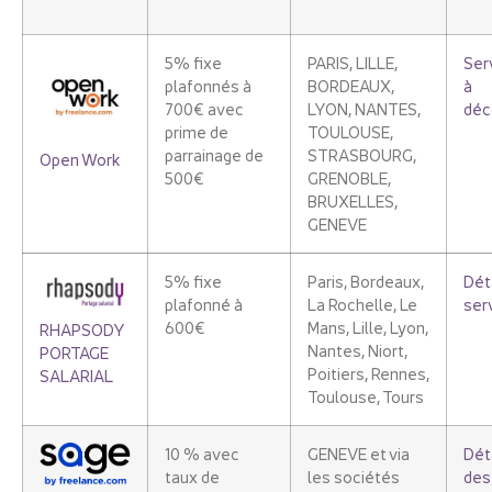
5% fixe
PARIS, LILLE,
Ser
plafonnés à
BORDEAUX,
à
700€ avec
LYON, NANTES,
déc
prime de
TOULOUSE,
parrainage de
STRASBOURG,
Open Work
500€
GRENOBLE,
BRUXELLES,
GENEVE
5% fixe
Paris, Bordeaux,
Dét
plafonné à
La Rochelle, Le
ser
600€
Mans, Lille, Lyon,
RHAPSODY
Nantes, Niort,
PORTAGE
Poitiers, Rennes,
SALARIAL
Toulouse, Tours
10 % avec
GENEVE et via
Dét
taux de
les sociétés
des