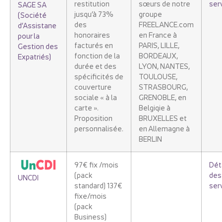
restitution
sœurs de notre
ser
SAGE SA
jusqu’à 73%
groupe
(Société
des
FREELANCE.com
d’Assistane
honoraires
en France à
pour la
facturés en
PARIS, LILLE,
Gestion des
fonction de la
BORDEAUX,
Expatriés)
durée et des
LYON, NANTES,
spécificités de
TOULOUSE,
couverture
STRASBOURG,
sociale « à la
GRENOBLE, en
carte ».
Belgiqie à
Proposition
BRUXELLES et
personnalisée.
en Allemagne à
BERLIN
97€ fix /mois
Dét
(pack
des
UNCDI
standard) 137€
ser
fixe/mois
(pack
Business)