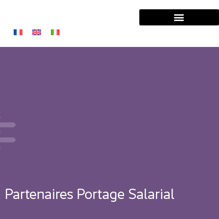
Solutions Entreprises
Solutions Managers
Partenaires Portage Salarial