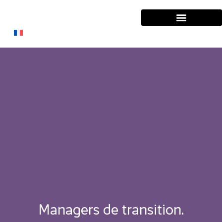
Solutions Entreprises
Solutions Managers
Managers de transition.